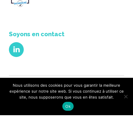
Soyons en contact
Nous utilisons des cookies pour vous garantir la meilleure
Copyright 2020 Pep’s equilibre. Tout droits réservés
expérience sur notre site web. Si vous continuez à utiliser ce
Accueil
Le test EQ-I 2.0
Formations
site, nous supposerons que vous en êtes satisfait.
Comment travailler ensemble
Mentions légales
Retour en haut
Ok